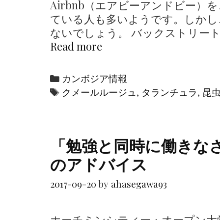
Airbnb（エアビーアンドビー
ている人も多いようです。しかし
ないでしょう。 バックストリート
Read more
カ
ン
ボ
C
カンボジア情報
ジ
a
T
クメールルージュ
,
タランチュラ
,
昆
ア
t
a
で
e
g
は
g
s
「勉強と同時に働きな
、
o
ど
のアドバイス
r
う
i
や
2017-09-20
by
ahasegawa93
e
っ
s
て
ホーチミンシティー・オープン大学の三