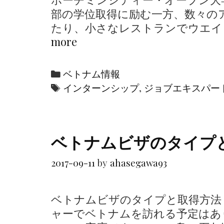
タ
部の学位取得に励む一方、数々の
ラ
たり、小さなレストランでウエイ
ン
more
「
チ
勉
ュ
強
ラ
C
ベトナム情報
と
を
a
T
インターンシップ
,
ジョブエキスパー
同
調
t
a
時
理
e
g
に
す
g
s
ベトナムビザのタイフ
働
る
o
き
の
r
2017-09-11
by
ahasegawa93
な
？
i
さ
e
い
ベトナムビザのタイプと取得方法
s
」
ャーでベトナムを訪れる予定はあ
ジ