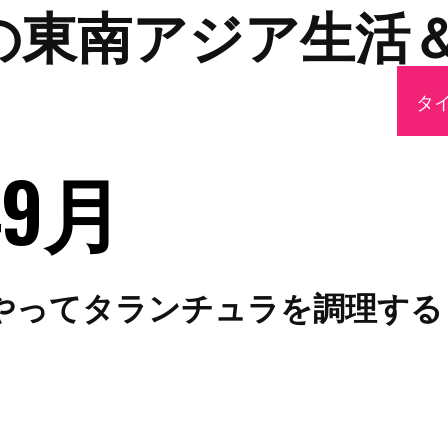
の東南アジア生活
タ
年9月
やってタランチュラを調理する