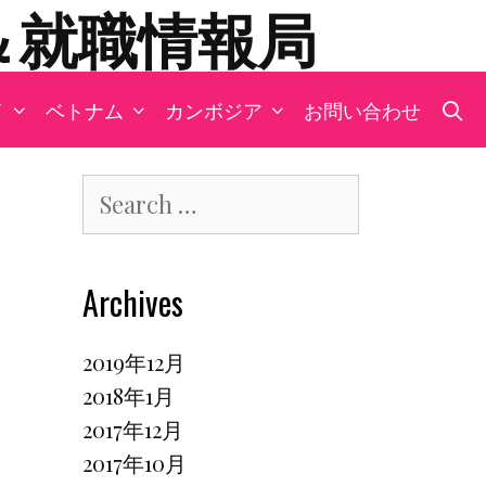
＆就職情報局
イ
ベトナム
カンボジア
お問い合わせ
S
S
e
a
r
Archives
c
h
f
2019年12月
o
2018年1月
r
2017年12月
:
2017年10月