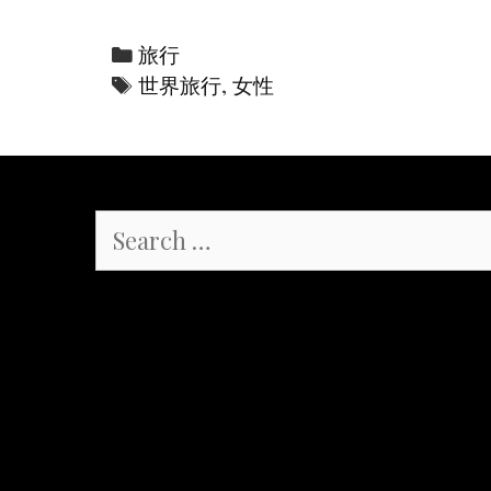
性
の
C
旅行
た
a
T
世界旅行
,
女性
め
t
a
の
e
g
冒
g
s
険
o
Search
旅
r
for:
行
i
e
s