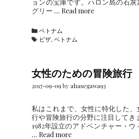
ョンの宝庫です。ハロン島の石灰
ョ
グリー …
Read more
ベ
ブ
ト
エ
ナ
C
ベトナム
キ
ム
a
T
ビザ
,
ベトナム
ス
ビ
t
a
パ
ザ
e
g
ー
の
g
s
ト
女性のための冒険旅行
タ
o
か
イ
r
2017-09-09
by
ahasegawa93
ら
プ
i
の
と
e
ア
取
私はこれまで、女性に特化した、
s
ド
得
行や冒険旅行の分野に注目してき
バ
方
1982年設立のアドベンチャー・
イ
法
…
Read more
女
ス