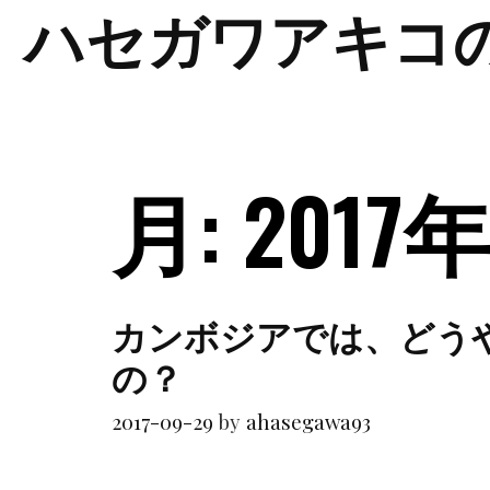
ハセガワアキコ
Skip
to
content
月:
2017
カンボジアでは、どう
の？
2017-09-29
by
ahasegawa93