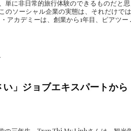
）を、単に非日常的旅行体験のできるものだと思
このソーシャル企業の実態は、それだけで
・アカデミーは、創業から1年目、ピアツー 
虫
さい」ジョブエキスパートから
年生、Tran Thi My Linhさんは、観光