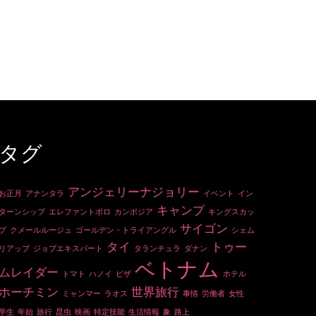
タグ
アンジェリーナジョリー
お正月
アナンタラ
イベント
イン
キャンプ
ターンシップ
エレファントポロ
カンボジア
キングスカッ
サイゴン
プ
クメールルージュ
ゴールデン・トライアングル
シェム
タイ
トゥー
リアップ
ジョブエキスパート
タランチュラ
ダナン
ベトナム
ムレイダー
トマト
ハノイ
ビザ
ホテル
ホーチミン
世界旅行
ミャンマー
ラオス
事情
労働者
女性
学生
年始
旅行
昆虫
映画
特定技能
生活情報
象
路上